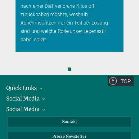
mehr
nach einer Diät verlorene Kilos oft
zurückhaben möchte, weshalb
Abnehmspritzen nur ein Teil der Lösung
sind und welche Rolle unser Lebensstil
dabei spielt.
◼
TOP
Quick Links
Social Media
Präsident
Social Media
Zahlen und Fakten
Bluesky
Jahresbericht
Mastodon
Facebook
Kontakt
Einkauf
LinkedIn
Instagram
Presse Newsletter