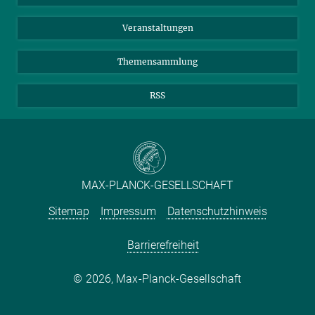
Meldestelle Fehlverhalten
TikTok
YouTube
Netiquette
Veranstaltungen
Themensammlung
RSS
MAX-PLANCK-GESELLSCHAFT
Sitemap
Impressum
Datenschutzhinweis
Barrierefreiheit
2026, Max-Planck-Gesellschaft