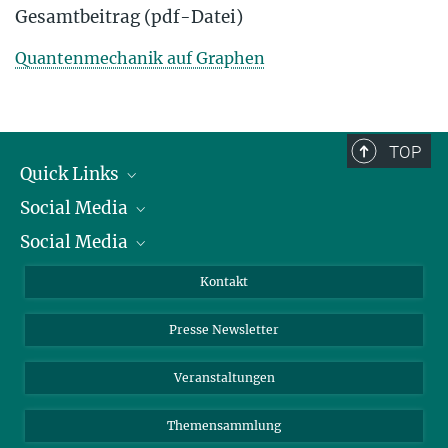
Gesamtbeitrag (pdf-Datei)
Quantenmechanik auf Graphen
TOP
Quick Links
Social Media
Präsident
Social Media
Zahlen und Fakten
Bluesky
Jahresbericht
Mastodon
Facebook
Kontakt
Einkauf
LinkedIn
Instagram
Presse Newsletter
Meldestelle Fehlverhalten
TikTok
YouTube
Netiquette
Veranstaltungen
Themensammlung