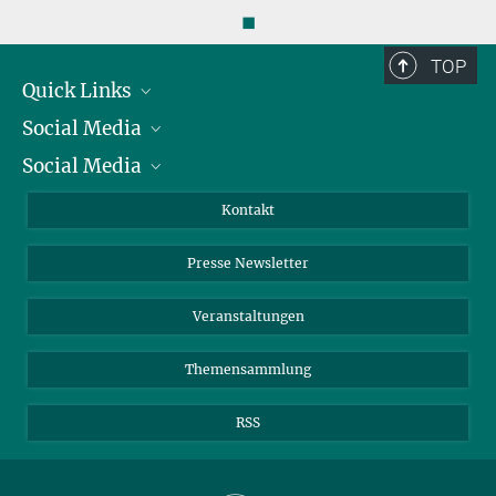
◼
TOP
Quick Links
Social Media
Präsident
Social Media
Zahlen und Fakten
Bluesky
Jahresbericht
Mastodon
Facebook
Kontakt
Einkauf
LinkedIn
Instagram
Presse Newsletter
Meldestelle Fehlverhalten
TikTok
YouTube
Netiquette
Veranstaltungen
Themensammlung
RSS