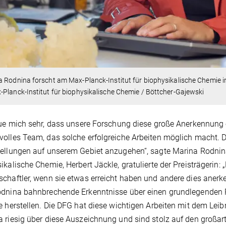
 Rodnina forscht am Max-Planck-Institut für biophysikalische Chemie i
Planck-Institut für biophysikalische Chemie / Böttcher-Gajewski
eue mich sehr, dass unsere Forschung diese große Anerkennung e
olles Team, das solche erfolgreiche Arbeiten möglich macht. Die
ellungen auf unserem Gebiet anzugehen“, sagte Marina Rodnina
ikalische Chemie, Herbert Jäckle, gratulierte der Preisträgerin:
chaftler, wenn sie etwas erreicht haben und andere dies aner
odnina bahnbrechende Erkenntnisse über einen grundlegenden 
e herstellen. Die DFG hat diese wichtigen Arbeiten mit dem Leib
 riesig über diese Auszeichnung und sind stolz auf den großarti