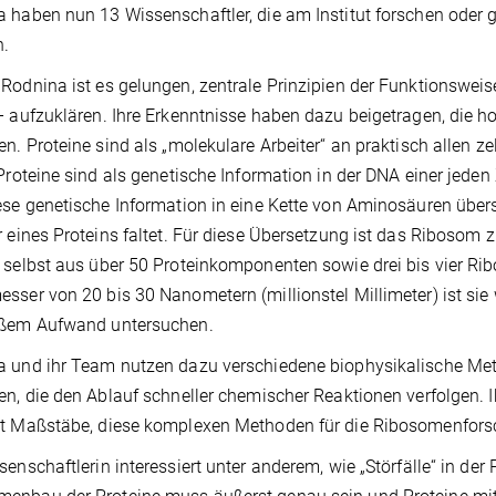
 haben nun 13 Wissenschaftler, die am Institut forschen oder 
n.
Rodnina ist es gelungen, zentrale Prinzipien der Funktionswei
– aufzuklären. Ihre Erkenntnisse haben dazu beigetragen, die ho
en. Proteine sind als „molekulare Arbeiter“ an praktisch allen z
 Proteine sind als genetische Information in der DNA einer jeden 
ese genetische Information in eine Kette von Aminosäuren übers
r eines Proteins faltet. Für diese Übersetzung ist das Ribosom
 selbst aus über 50 Proteinkomponenten sowie drei bis vier Ri
sser von 20 bis 30 Nanometern (millionstel Millimeter) ist sie 
oßem Aufwand untersuchen.
a und ihr Team nutzen dazu verschiedene biophysikalische M
en, die den Ablauf schneller chemischer Reaktionen verfolgen. 
it Maßstäbe, diese komplexen Methoden für die Ribosomenfor
senschaftlerin interessiert unter anderem, wie „Störfälle“ in der