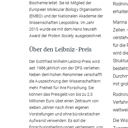
Biochemie leitet. Sie ist Mitglied der
Rodnina
European Molecular Biology Organisation
erhalte
(EMBO) und der Nationalen Akademie der
Marina 
Wissenschaften Leopoldina. Im Jahr
2015 wurde sie mit dem
Hans Neurath
Zellen 
Award
der
Protein Society
ausgezeichnet.
versteh
für die
Über den Leibniz-Preis
wird di
Struktu
Der Gottfried Wilhelm Leibniz-Preis wird
seit 1986 jährlich von der DFG verliehen.
besteht
Neben dem hohen Renommee verschafft
Durchme
die Auszeichnung den Wissenschaftlern
mit gr
mehr Freiheit für ihre Forschung. Sie
Rodnin
können das Preisgeld von bis zu 2,5
Millionen Euro über einen Zeitraum von
Verfahr
sieben Jahren nach ihren eigenen
weltwe
Vorstellungen und ohne bürokratischen
Die Wis
Aufwand verwenden. Es soll die
Forschungsbedingungen verbessern, von