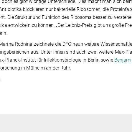
, doch es gibt wichtige Unterschiede. Dies macht man sich bei
Antibiotika blockieren nur bakterielle Ribosomen, die Proteinf
nt. Die Struktur und Funktion des Ribosoms besser zu verstehen
tika entwickeln zu können. „Der Leibniz-Preis gibt uns große Frei
rin.
arina Rodnina zeichnete die DFG neun weitere Wissenschaftle
ngsbereichen aus. Unter ihnen sind auch zwei weitere Max-Pl
-Planck-Institut für Infektionsbiologie in Berlin sowie
Benjamin
orschung in Mülheim an der Ruhr.
)