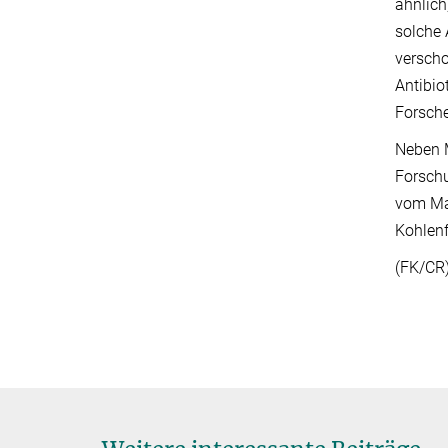
ähnlich
solche 
verscho
Antibio
Forsche
Neben M
Forschu
vom Max
Kohlenf
(FK/CR