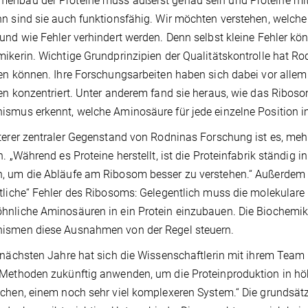
nbau der Proteine muss äußerst genau sein und Proteine mit ex
n sind sie auch funktionsfähig. Wir möchten verstehen, welche
und wie Fehler verhindert werden. Denn selbst kleine Fehler könn
ikerin. Wichtige Grundprinzipien der Qualitätskontrolle hat Rod
en können. Ihre Forschungsarbeiten haben sich dabei vor alle
en konzentriert. Unter anderem fand sie heraus, wie das Ribos
smus erkennt, welche Aminosäure für jede einzelne Position im P
terer zentraler Gegenstand von Rodninas Forschung ist es, meh
n. „Während es Proteine herstellt, ist die Proteinfabrik ständig
, um die Abläufe am Ribosom besser zu verstehen.“ Außerdem 
tliche“ Fehler des Ribosoms: Gelegentlich muss die molekular
nliche Aminosäuren in ein Protein einzubauen. Die Biochemik
ismen diese Ausnahmen von der Regel steuern.
 nächsten Jahre hat sich die Wissenschaftlerin mit ihrem Tea
Methoden zukünftig anwenden, um die Proteinproduktion in höh
chen, einem noch sehr viel komplexeren System.“ Die grundsätz