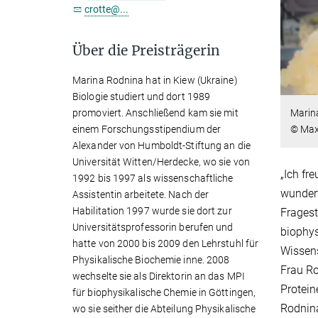
crotte@...
Über die Preisträgerin
Marina Rodnina hat in Kiew (Ukraine)
Biologie studiert und dort 1989
promoviert. Anschließend kam sie mit
Marina
einem Forschungsstipendium der
© Max-
Alexander von Humboldt-Stiftung an die
Universität Witten/Herdecke, wo sie von
„Ich fr
1992 bis 1997 als wissenschaftliche
wunderv
Assistentin arbeitete. Nach der
Habilitation 1997 wurde sie dort zur
Fragest
Universitätsprofessorin berufen und
biophys
hatte von 2000 bis 2009 den Lehrstuhl für
Wissens
Physikalische Biochemie inne. 2008
Frau R
wechselte sie als Direktorin an das MPI
Protein
für biophysikalische Chemie in Göttingen,
Rodnina
wo sie seither die Abteilung Physikalische