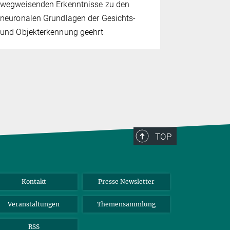
wegweisenden Erkenntnisse zu den
der Demokra
neuronalen Grundlagen der Gesichts-
Planck-Grü
und Objekterkennung geehrt
Stifterverb
Otto-Hahn-
TOP
Kontakt
Presse Newsletter
Veranstaltungen
Themensammlung
RSS