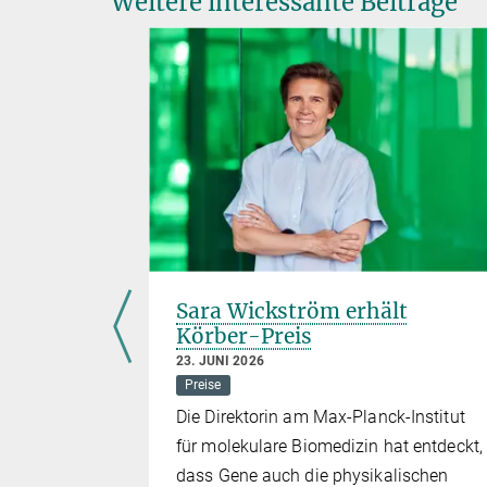
Weitere interessante Beiträge
ür Davor
Sara Wickström erhält
Körber-Preis
23. JUNI 2026
Preise
irektor
Die Direktorin am Max-Planck-Institut
r
für molekulare Biomedizin hat entdeckt,
em Paul
dass Gene auch die physikalischen