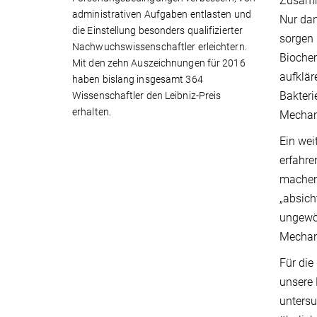
Zusamme
administrativen Aufgaben entlasten und
Nur dan
die Einstellung besonders qualifizierter
sorgen 
Nachwuchswissenschaftler erleichtern.
Biochem
Mit den zehn Auszeichnungen für 2016
aufklär
haben bislang insgesamt 364
Bakteri
Wissenschaftler den Leibniz-Preis
erhalten.
Mechani
Ein wei
erfahre
machen
„absich
ungewöh
Mechan
Für die
unsere 
untersu