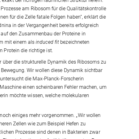
akt der richtigen räumlichen Struktur liefern.
 Prozesse am Ribosom für die Qualitätskontrolle
en für die Zelle fatale Folgen haben“, erklärt die
nina in der Vergangenheit bereits erfolgreich
m auf den Zusammenbau der Proteine in
om mit einem als
induced fit
bezeichneten
rotein die richtige ist.
r über die strukturelle Dynamik des Ribosoms zu
 in Bewegung. Wir wollen diese Dynamik sichtbar
untersucht die Max-Planck-Forscherin
e Maschine einen scheinbaren Fehler machen, um
erin möchte wissen, welche molekularen
m noch einiges mehr vorgenommen. „Wir wollen
eren Zellen wie zum Beispiel Hefen zu
lichen Prozesse sind denen in Bakterien zwar