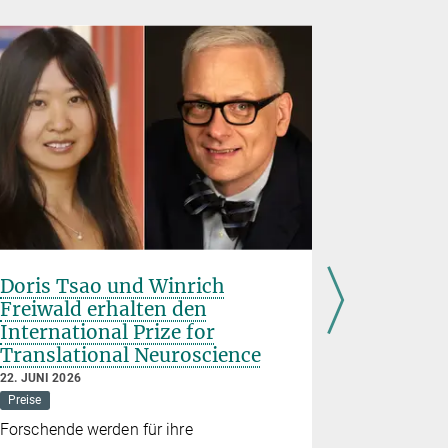
Doris Tsao und Winrich
„Demokra
Freiwald erhalten den
selbstve
International Prize for
18. JUNI 202
Translational Neuroscience
Demokratie
22. JUNI 2026
Highlights
Preise
2026 waren
Forschende werden für ihre
einem Expe